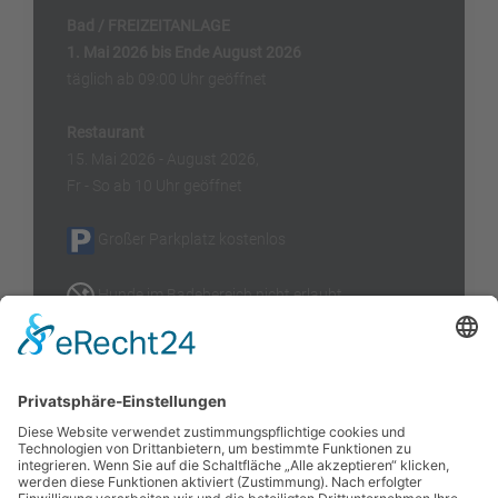
Bad / FREIZEITANLAGE
1. Mai 2026 bis Ende August 2026
täglich ab 09:00 Uhr geöffnet
Restaurant
15. Mai 2026 - August 2026,
Fr - So ab 10 Uhr geöffnet
Großer Parkplatz kostenlos
Hunde im Badebereich nicht erlaubt
Wassertemperatur
(Stand)
Kontakt
Freizeitanlage Zechner