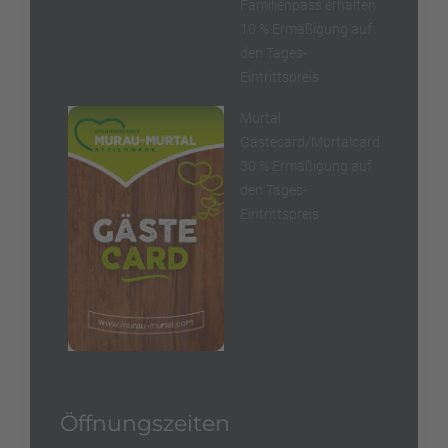
Familienpass erhalten
10 % Ermäßigung auf
den Tages-
Eintrittspreis
Murtal
Gästecard/Murtalcard
30 % Ermäßigung auf
den Tages-
Eintrittspreis
Öffnungszeiten