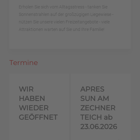
Erholen Sie sich vom Alltagsstress - tanken Sie
Sonnenstrahlen auf der großzügigen Liegewiese -
nützen Sie unsere vielen Freizeitangebote - viele
Attraktionen warten auf Sie und Ihre Familie!
Termine
WIR
APRES
HABEN
SUN AM
WIEDER
ZECHNER
GEÖFFNET
TEICH ab
23.06.2026