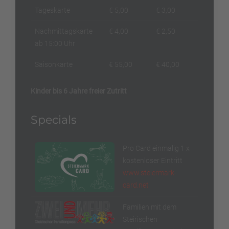
Tageskarte
€ 5,00
€ 3,00
Nachmittagskarte
€ 4,00
€ 2,50
ab 15:00 Uhr
Saisonkarte
€ 55,00
€ 40,00
Kinder bis 6 Jahre freier Zutritt
Specials
Pro Card einmalig 1 x
kostenloser Eintritt
www.steiermark-
card.net
Familien mit dem
Steirischen